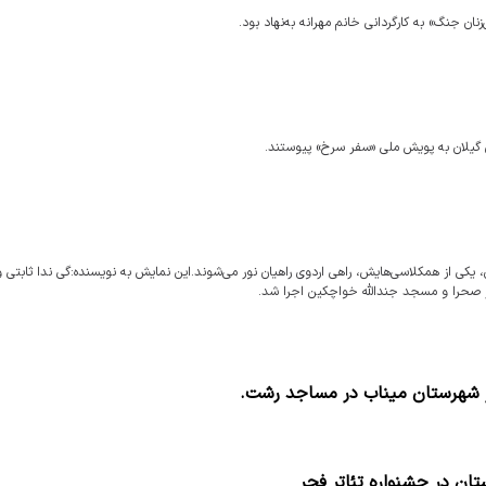
ان گیلان به پویش ملی «سفر سرخ» پیوستند.
یکی از همکلاسی‌هایش، راهی اردوی راهیان نور می‌شوند.این نمایش به نویسنده:گی ندا ثابتی و 
صحرا و مسجد جندالله خواچکین اجرا شد.
ز شهرستان میناب در مساجد رشت.
تان در جشنواره تئاتر فجر