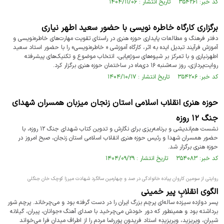
کد خبر: ۳۵۴۲۶۱ تاریخ انتشار : ۱۴۰۴/۱۱/۰۶
برگزاری کارگاه خاطره نویسی با حضور سعید اطهر نیاری
دفتر فرهنگ و مطالعات پایداری حوزه هنری در راستای تقویت مهارت‌های خاطره‌نویسی و
آموزش فرآیند تبدیل ایده به اثر، کارگاه آموزشی « خاطره‌نویسی» را با حضور استاد سعید
اطهرنیاری و با تمرکز بر شیوه‌های سوژه‌یابی، انتخاب موضوع و تکنیک‌های پیشرفته
روایت‌پردازی، روز سه‌شنبه ۱۶ دی‌ماه در ساختمان حوزه هنری برگزار کرد.
کد خبر: ۳۵۴۲۰۶ تاریخ انتشار : ۱۴۰۴/۱۰/۱۷
حوزه هنری انقلاب اسلامی استان زنجان میزبان همسران شهدای
جنگ ۱۲ روزه
نشست هم‌اندیشی و برنامه‌ریزی برای نگارش و تدوین کتاب شهدای جنگ ۱۲ روزه، با
حضور همسران شهدا و رئیس حوزه هنری انقلاب اسلامی استان زنجان، صبح امروز در
حوزه هنری برگزار شد.
کد خبر: ۳۵۴۰۸۳ تاریخ انتشار : ۱۴۰۴/۰۹/۲۹
روایتی از سومین کاروان پیاده خانوادگی در صد و چهارمین سالگرد شهادت میرزا کوچک خان جنگلی
الگوی انقلابِ پیر خمینی
پسر دوازده سیزده ساله‌ای پرچم بزرگ ایران را در دست گرفته بود و می‌چرخاند. پرچم شور
برداشته بود و همینطور که دور خودش می‌چرخید با صدای آهنگ «جوانان، پیران، گیلانه
شیران، ویریزید، ویریزیدِ» استاد فریدون پوررضا مردم را از اطراف میدان فرا می‌خواند