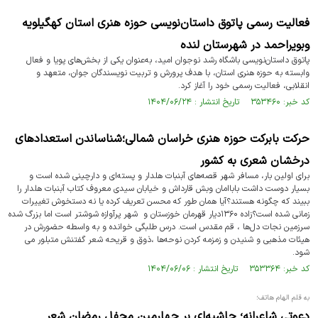
فعالیت رسمی پاتوق داستان‌نویسی حوزه هنری استان کهگیلویه
وبویراحمد در شهرستان لنده
پاتوق داستان‌نویسی باشگاه رشد نوجوان امید، به‌عنوان یکی از بخش‌های پویا و فعال
وابسته به حوزه هنری استان، با هدف پرورش و تربیت نویسندگان جوان، متعهد و
انقلابی، فعالیت رسمی خود را آغاز کرد.
کد خبر: ۳۵۳۴۶۰ تاریخ انتشار : ۱۴۰۴/۰۶/۲۴
حرکت بابرکت حوزه هنری خراسان شمالی؛شناساندن استعدادهای
درخشان شعری به کشور
برای اولین بار، مسافر شهر قصه‌های آبنبات هلدار و پسته‌ای و دارچینی شده است و
بسیار دوست داشت باباامان وبش قارداش و خیابان سیدی معروف کتاب آبنبات هلدار را
ببیند که چگونه هستند؟آیا همان طور که محسن تعریف کرده یا نه دستخوش تغییرات
زمانی شده است؟زاده ۱۳۶۰دیار قهرمان خوزستان و شهر پرآوازه شوشتر است اما بزرگ شده
سرزمین نجات دل‌ها ، قم مقدس است. درس طلبگی خوانده و به واسطه حضورش در
هیئات مذهبی و شنیدن و زمزمه کردن نوحه‌ها ،ذوق و قریحه شعر گفتنش متبلور می
شود.
کد خبر: ۳۵۳۳۶۴ تاریخ انتشار : ۱۴۰۴/۰۶/۰۶
به قلم الهام هاتف؛
دعوتی شاعرانه؛ حاشیه‌ای بر چهارمین محفل رمضان شعر