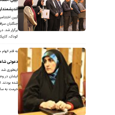
اندیشمندان
آیین اختتامی
جنگلبان سراف
برگزار شد. د
کودک، کاریکل
به قلم الهام 
دعوتی شاعر
اینطوری شد ک
ایشان در وص
شده بودند. ا
حرمت به سا