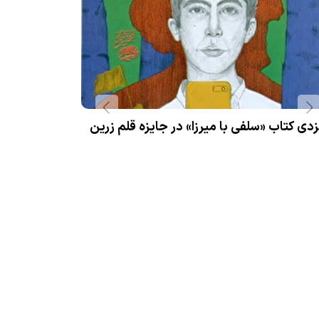
زدی کتاب «سلفی با میرزا» در جایزه قلم زرین
ایام سوگواری 
اباعبدالله الح