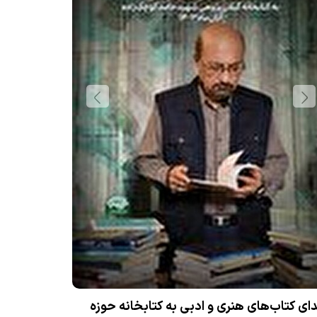
زدی کتاب «سلفی با میرزا» در جایزه قلم زرین
ایام سوگواری
اباعبدالله ا