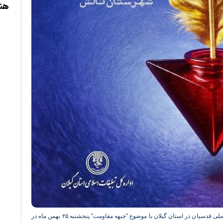
هنری گیلان
شب شعر قدسیان ویژه اهل سنت از مجموعه برنامه های جشنواره ملی قدسیان در استان گیلان با موضوع "جبهه مقاومت" پنجشنبه ۲۵ بهمن ماه در